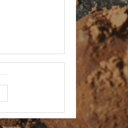
t sich was in der
itorei.
Impressum