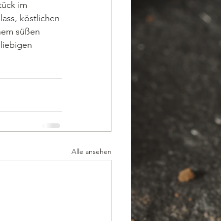
tück im 
ass, köstlichen 
inem süßen 
liebigen 
Alle ansehen