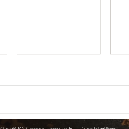
Ostermarkt 2021
Es tu
Kond
20 by EVA JANIK |
www.ejkommunikation.de
Datenschutzerklärung